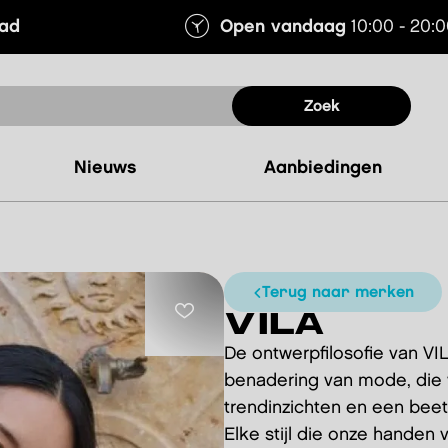
tad
Open vandaag
10:00 - 20:
zoek
nieuws
aanbiedingen
terug naar merken
VILA
De ontwerpfilosofie van VI
benadering van mode, die 
trendinzichten en een beetj
Elke stijl die onze handen