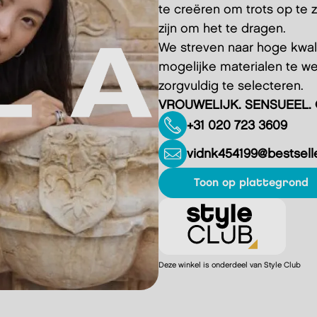
te creëren om trots op te zi
zijn om het te dragen.
We streven naar hoge kwali
mogelijke materialen te we
zorgvuldig te selecteren.
VROUWELIJK. SENSUEEL.
+31 020 723 3609
vidnk454199@bestsell
Toon op plattegrond
Deze winkel is onderdeel van Style Club