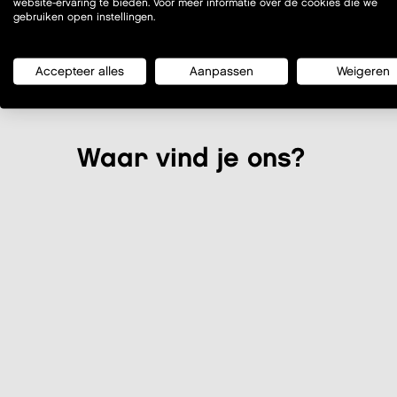
website-ervaring te bieden. Voor meer informatie over de cookies die we
gebruiken open instellingen.
Bekijk
Accepteer alles
Aanpassen
Weigeren
Waar vind je ons?