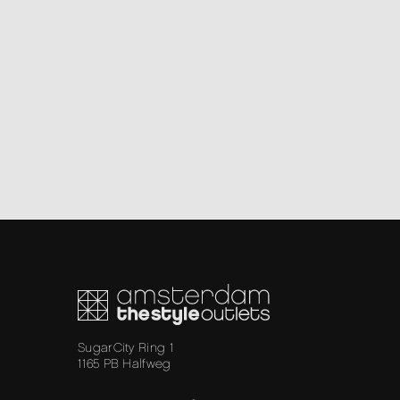
SugarCity Ring 1
1165 PB Halfweg