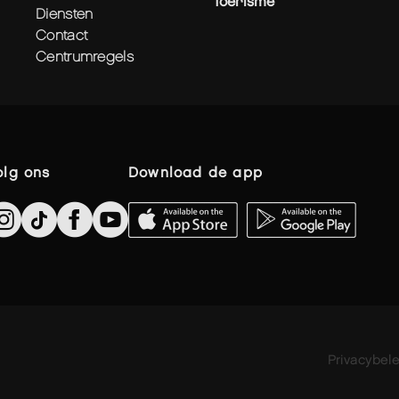
Toerisme
diensten
contact
centrumregels
volg ons
download de app
Privacybele