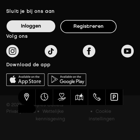
sluit je bij ons aan
Inloggen
Registreren
volg ons
download de app
© 2023 The Styles Outlets
Privacybeleid
Wettelijke
Cookie
kennisgeving
instellingen