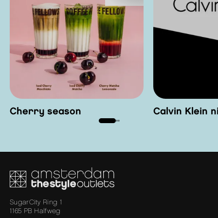
Cherry season
Calvin Klein 
SugarCity Ring 1
1165 PB Halfweg