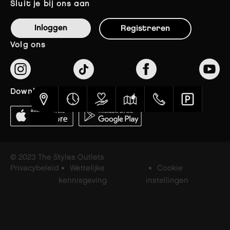
sluit je bij ons aan
Inloggen
Registreren
volg ons
download de app
© 2023 The Styles Outlets
Privacybeleid
Wettelijke
Cookie
kennisgeving
instellingen