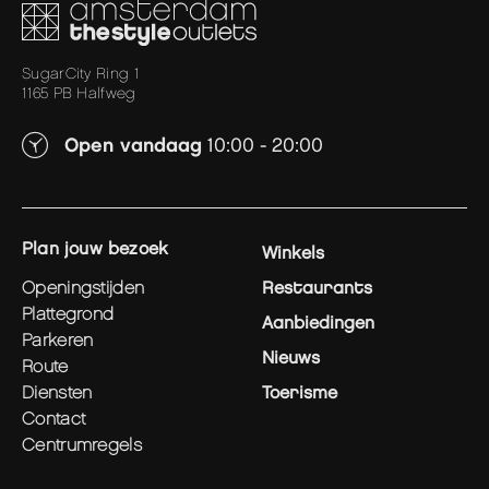
SugarCity Ring 1
1165 PB Halfweg
Open vandaag
10:00 - 20:00
plan jouw bezoek
Winkels
openingstijden
Restaurants
plattegrond
Aanbiedingen
parkeren
Nieuws
route
diensten
Toerisme
contact
centrumregels