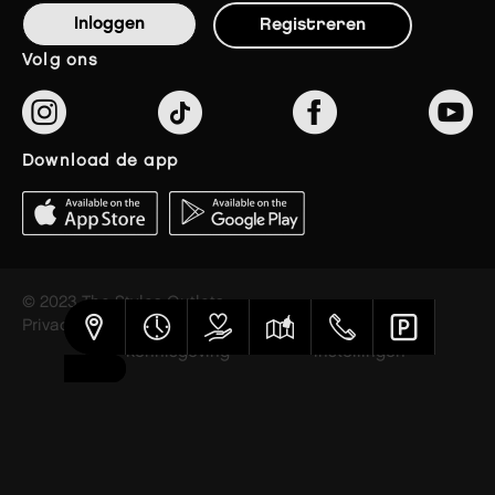
Inloggen
Registreren
volg ons
download de app
© 2023 The Styles Outlets
Privacybeleid
Wettelijke
Cookie
kennisgeving
instellingen