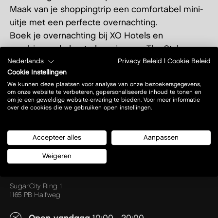
Maak van je shoppingtrip een comfortabel mini-
uitje met een perfecte overnachting.
Boek je overnachting bij XO Hotels en
combineer de beste koopjes van The Style
Outlets met het beste comfort in de regio
Nederlands
Privacy Beleid
|
Cookie Beleid
Cookie Instellingen
Amsterdam.
We kunnen deze plaatsen voor analyse van onze bezoekersgegevens,
om onze website te verbeteren, gepersonaliseerde inhoud te tonen en
om je een geweldige website-ervaring te bieden. Voor meer informatie
over de cookies die we gebruiken open instellingen.
Faceboo
Twitte
Pint
DEEL HET
Accepteer alles
Aanpassen
Weigeren
SugarCity Ring 1
1165 PB Halfweg